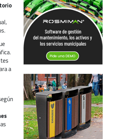
torio
al,
os.
ue
fica.
ntes
ara a
 según
nes
las