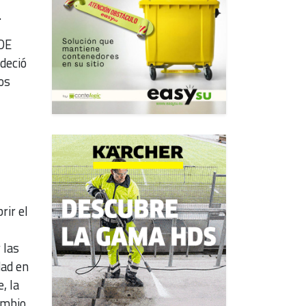
).
 DE
deció
os
rir el
 las
dad en
, la
ambio