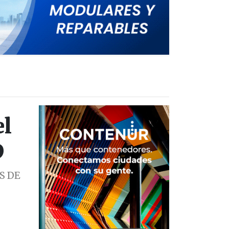
el
D
S DE