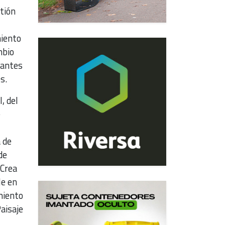
tión
miento
mbio
tantes
s.
, del
e
 de
de
 Crea
le en
miento
Paisaje