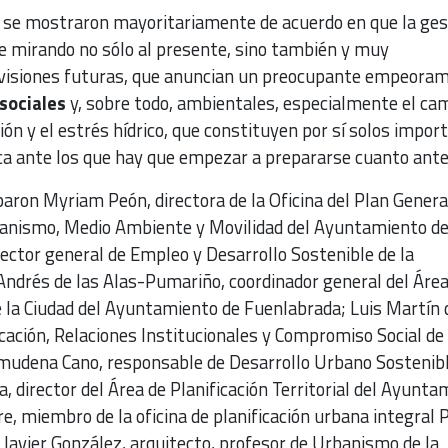
s se mostraron mayoritariamente de acuerdo en que la ges
se mirando no sólo al presente, sino también y muy
evisiones futuras, que anuncian un preocupante empeora
sociales
y, sobre todo, ambientales, especialmente el ca
ión y el estrés hídrico, que constituyen por sí solos impor
ica ante los que hay que empezar a prepararse cuanto ante
iparon Myriam Peón, directora de la Oficina del Plan General
banismo, Medio Ambiente y Movilidad del Ayuntamiento d
ector general de Empleo y Desarrollo Sostenible de la
Andrés de las Alas-Pumariño, coordinador general del Área
e la Ciudad del Ayuntamiento de Fuenlabrada; Luis Martín 
icación, Relaciones Institucionales y Compromiso Social de
mudena Cano, responsable de Desarrollo Urbano Sostenib
, director del Área de Planificación Territorial del Ayunta
re, miembro de la oficina de planificación urbana integral 
 Javier González, arquitecto, profesor de Urbanismo de la