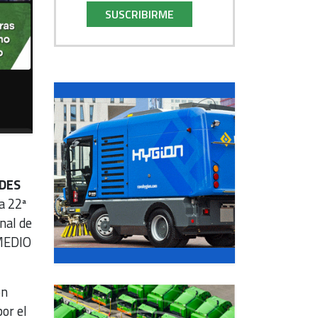
SUSCRIBIRME
ADES
la 22ª
nal de
 MEDIO
ón
or el