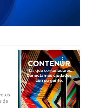
ectos
y de