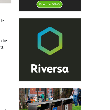
 de
n los
ra