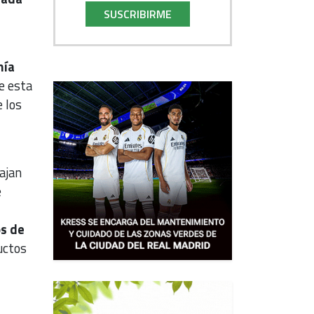
SUSCRIBIRME
mía
e esta
 los
ajan
e
os de
uctos