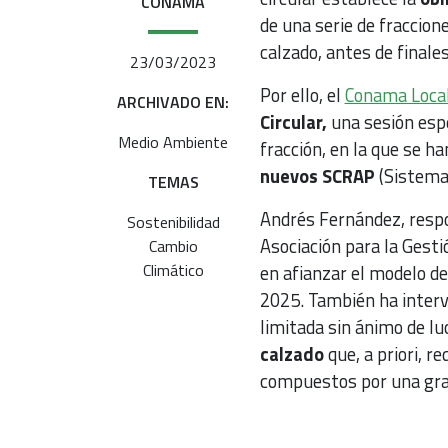
CONAMA
de una serie de fraccion
calzado, antes de finale
23/03/2023
Por ello, el
Conama Loca
ARCHIVADO EN:
Circular,
una sesión espe
Medio Ambiente
fracción, en la que se h
nuevos SCRAP
(Sistemas
TEMAS
Andrés Fernández, respo
Sostenibilidad
Asociación para la Gest
Cambio
Climático
en afianzar el modelo d
2025. También ha interve
limitada sin ánimo de l
calzado
que, a priori, r
compuestos por una gra