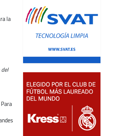
ra la
 del
. Para
randes