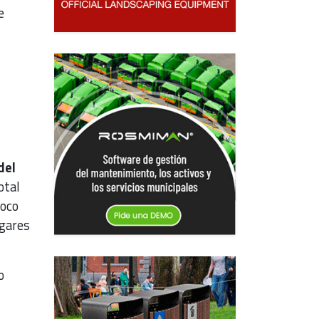
e
del
otal
poco
ogares
o