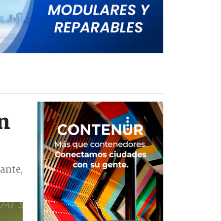
en
ante,