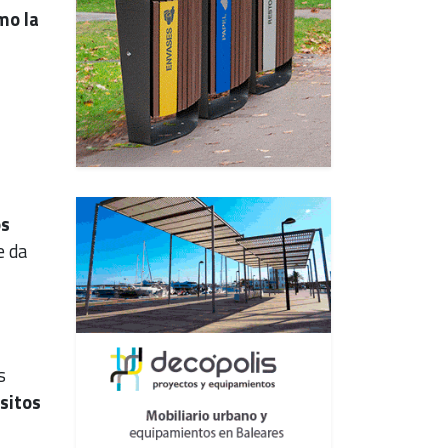
mo la
os
e da
s
sitos