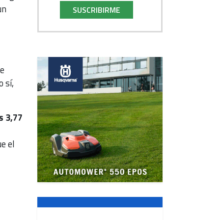
un
SUSCRIBIRME
de
 sí,
s 3,77
e el