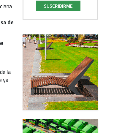
nciana
SUSCRIBIRME
asa de
.
os
 de la
e ya