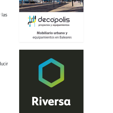
 las
ducir