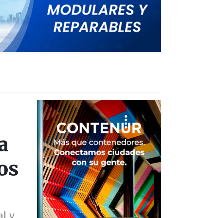
a
os
al y