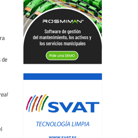
ra
 de
real
el