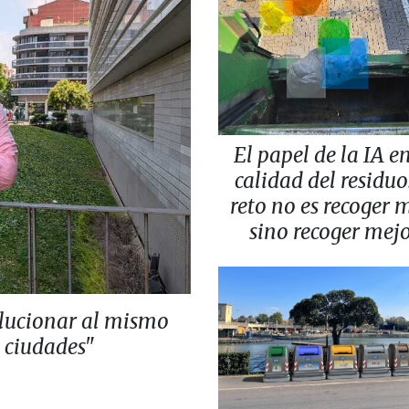
El papel de la IA en
calidad del residuo:
reto no es recoger 
sino recoger mej
lucionar al mismo
s ciudades"