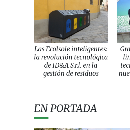
Las EcoIsole inteligentes:
Gr
la revolución tecnológica
li
de ID&A S.r.l. en la
tec
gestión de residuos
nue
EN PORTADA