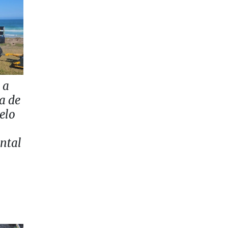
 a
a de
elo
ntal