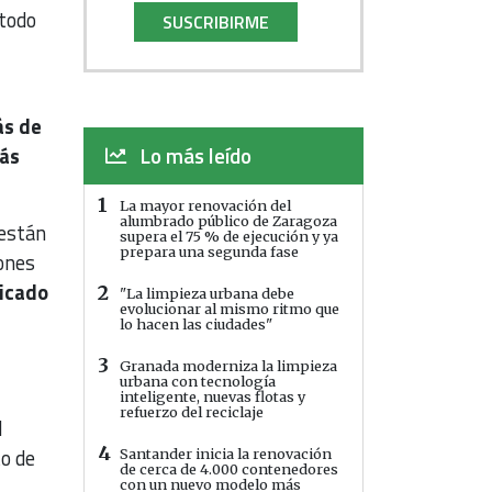
todo
SUSCRIBIRME
ás de
Lo más leído
más
1
La mayor renovación del
alumbrado público de Zaragoza
 están
supera el 75 % de ejecución y ya
prepara una segunda fase
iones
ficado
2
"La limpieza urbana debe
evolucionar al mismo ritmo que
lo hacen las ciudades"
3
Granada moderniza la limpieza
urbana con tecnología
inteligente, nuevas flotas y
refuerzo del reciclaje
l
4
o de
Santander inicia la renovación
de cerca de 4.000 contenedores
con un nuevo modelo más