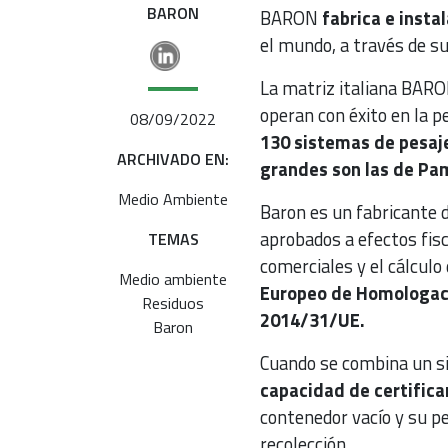
BARON
BARON
fabrica e inst
el mundo, a través de sus
La matriz italiana BAR
operan con éxito en la p
08/09/2022
130 sistemas de pesaje 
ARCHIVADO EN:
grandes son las de Pamp
Medio Ambiente
Baron es un fabricante 
aprobados a efectos fisc
TEMAS
comerciales y el cálculo
Medio ambiente
Europeo de Homologaci
Residuos
2014/31/UE.
Baron
Cuando se combina un si
capacidad de certifica
contenedor vacío y su p
recolección.