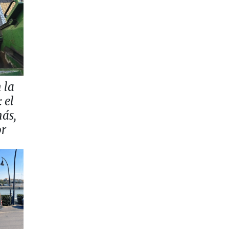
 la
 el
más,
or