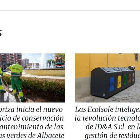
s
oriza inicia el nuevo
Las EcoIsole intelige
icio de conservación
la revolución tecnol
antenimiento de las
de ID&A S.r.l. en 
s verdes de Albacete
gestión de residu