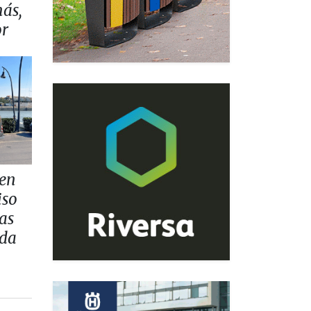
más,
or
 en
iso
as
ada