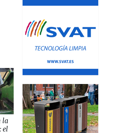
 la
 el