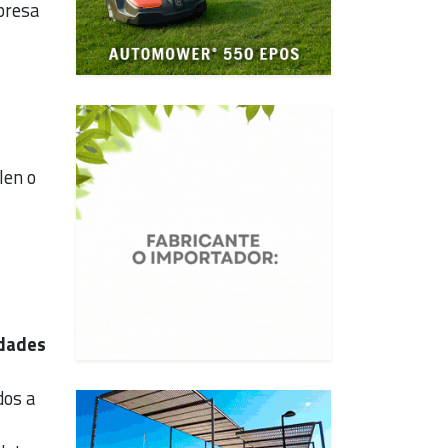
presa
len o
udades
dos a