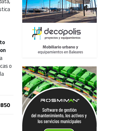
data,
stica
to
con
a
icas o
la
850