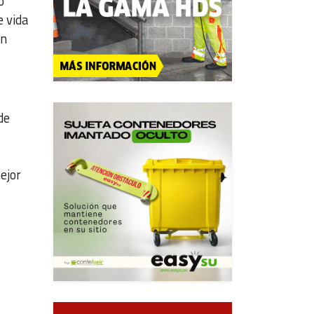
o
e vida
on
de
ejor