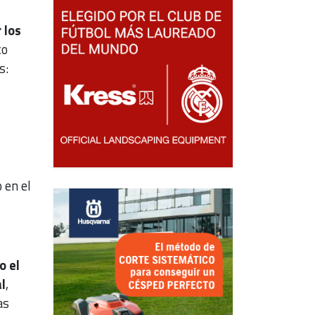
 los
co
s:
 en el
o el
l
,
as