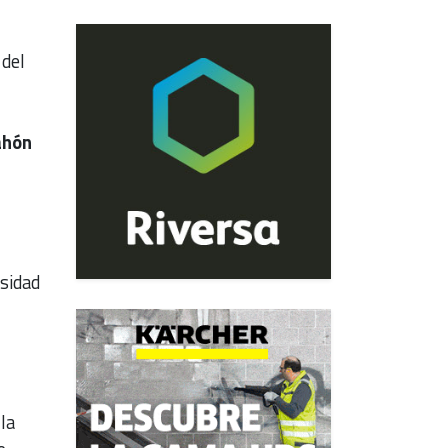
 del
ahón
rsidad
la