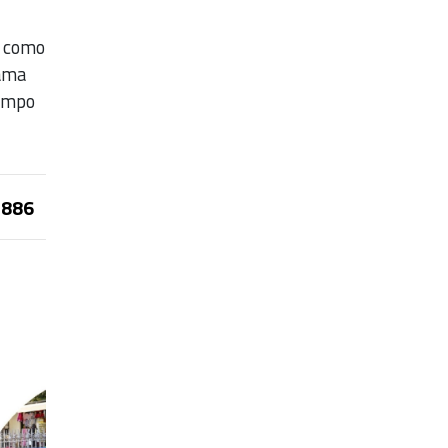
, como
rama
Campo
886