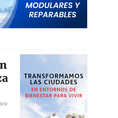
en
za
nco