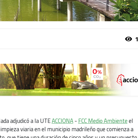
1
ada adjudicó a la UTE
ACCIONA
-
FCC Medio Ambiente
el
 limpieza viaria en el municipio madrileño que comienza a
to, que tiene una duración de cinco años y un presupuesto