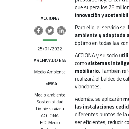
que supera los 28 millo
innovación y sostenibil
ACCIONA
Para ello, el servicio se
ambiente y adaptada a 
óptimo en todas las zon
25/01/2022
ACCIONA y su socio u
til
ARCHIVADO EN:
como
sistemas intelige
mobiliario.
También refo
Medio Ambiente
realizará el baldeo de c
TEMAS
viandantes.
Medio ambiente
Además, se aplicarán
me
Sostenibilidad
las instalaciones cedid
Limpieza viaria
diferentes puntos de la 
ACCIONA
ser eficientes, reducir c
FCC Medio