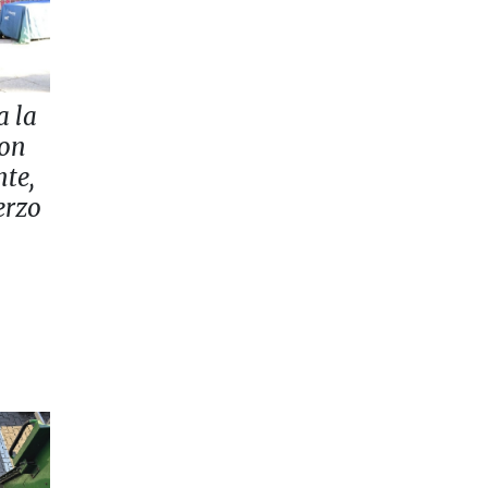
 la
con
nte,
erzo