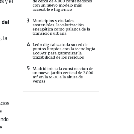
s y el
de cerca de 4.000 contenedores
con un nuevo modelo más
accesible e higiénico
3
 del
Municipios y ciudades
sostenibles, la valorización
energética como palanca de la
transición urbana
, la
4
León digitaliza toda su red de
puntos limpios con la tecnología
EcoSAT para garantizar la
trazabilidad de los residuos
5
Madrid inicia la construcción de
un nuevo jardín vertical de 2.800
m² en la M-30 a la altura de
Ventas
cios
e
ando
e