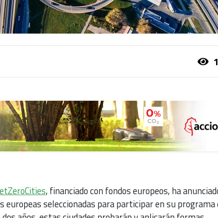
1
etZeroCities
, financiado con fondos europeos, ha anunciad
es europeas seleccionadas para participar en su programa 
e dos años, estas ciudades probarán y aplicarán formas