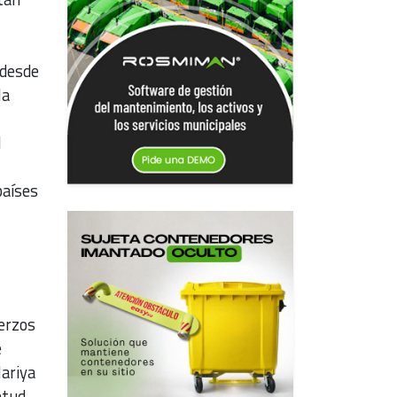
 desde
la
l
países
erzos
e
ariya
ntud,