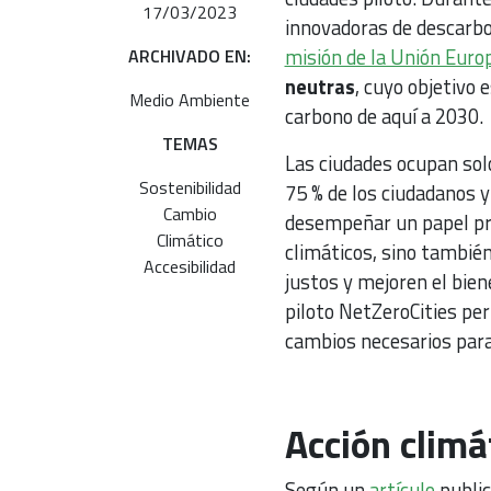
17/03/2023
innovadoras de descarbo
misión de la Unión Euro
ARCHIVADO EN:
neutras
, cuyo objetivo 
Medio Ambiente
carbono de aquí a 2030.
TEMAS
Las ciudades ocupan solo
Sostenibilidad
75 % de los ciudadanos 
Cambio
desempeñar un papel pro
Climático
climáticos, sino tambié
Accesibilidad
justos y mejoren el bie
piloto NetZeroCities per
cambios necesarios par
Acción climá
Según un
artículo
public