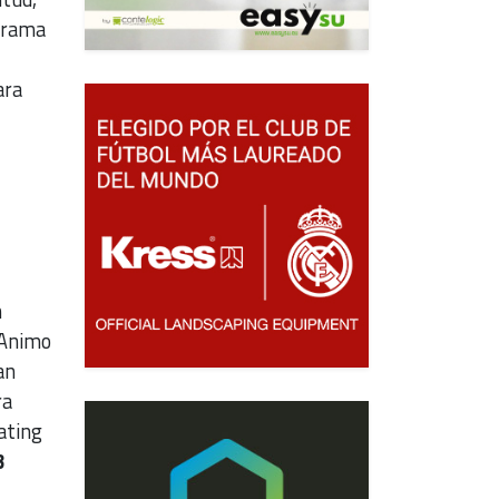
ograma
ara
n
 Animo
an
ra
ating
3