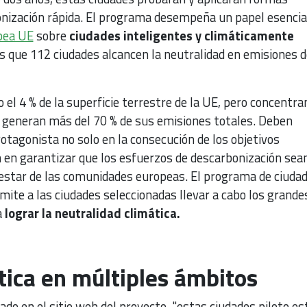
nización rápida. El programa desempeña un papel esencial
pea UE
sobre
ciudades inteligentes y climáticamente
es que 112 ciudades alcancen la neutralidad en emisiones d
 el 4 % de la superficie terrestre de la UE, pero concentran
y generan más del 70 % de sus emisiones totales. Deben
tagonista no solo en la consecución de los objetivos
n en garantizar que los esfuerzos de descarbonización sea
nestar de las comunidades europeas. El programa de ciuda
mite a las ciudades seleccionadas llevar a cabo los grande
a
lograr la neutralidad climática.
tica en múltiples ámbitos
ado en el sitio web del proyecto, "estas ciudades piloto es