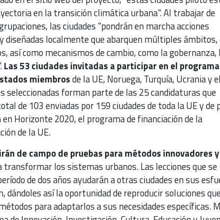
ctoria en la transición climática urbana". Al trabajar de
agrupaciones, las ciudades "pondrán en marcha acciones
y diseñadas localmente que abarquen múltiples ámbitos,
duos, así como mecanismos de cambio, como la gobernanza, 
.
Las 53 ciudades invitadas a participar en el programa
 Estados miembros
de la UE, Noruega, Turquía, Ucrania y e
es seleccionadas forman parte de las 25 candidaturas que
otal de 103 enviadas por 159 ciudades de toda la UE y de 
 en Horizonte 2020, el programa de financiación de la
ción de la UE.
irán de campo de pruebas para métodos innovadores y
 transformar los sistemas urbanos. Las lecciones que se
eríodo de dos años ayudarán a otras ciudades en sus esfu
n, dándoles así la oportunidad de reproducir soluciones qu
 métodos para adaptarlos a sus necesidades específicas. M
ea de Innovación, Investigación, Cultura, Educación y Juve