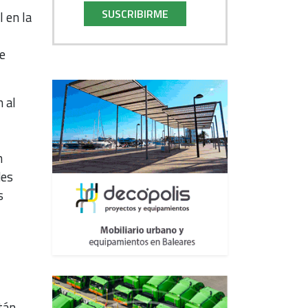
SUSCRIBIRME
 en la
e
 al
n
des
s
tán