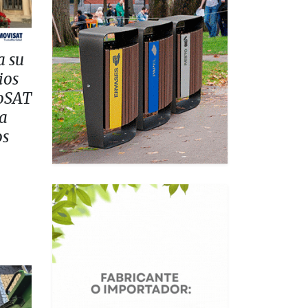
a su
ios
coSAT
la
os