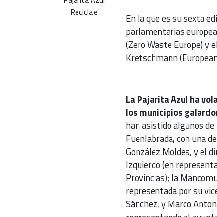
Reciclaje
En la que es su sexta edi
parlamentarias europeas
(Zero Waste Europe) y el
Kretschmann (European 
La Pajarita Azul ha vol
los municipios galard
han asistido algunos d
Fuenlabrada, con una de
González Moldes, y el di
Izquierdo (en represent
Provincias); la Mancomun
representada por su vic
Sánchez, y Marco Antoni
representando al ayunta