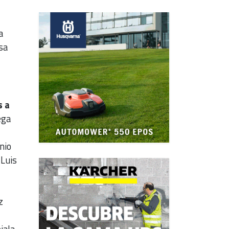
a
sa
s a
ega
nio
 Luis
z
jala