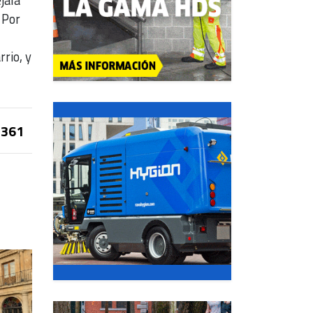
 Por
l
rrio, y
361