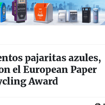
tos pajaritas azules,
on el European Paper
ycling Award
1