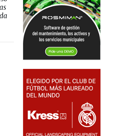
as
ada