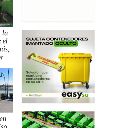
 la
 el
más,
or
 en
iso