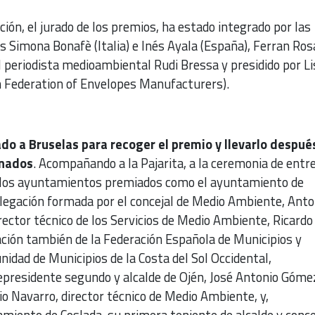
ción, el jurado de los premios, ha estado integrado por las
 Simona Bonafè (Italia) e Inés Ayala (España), Ferran Ros
 periodista medioambiental Rudi Bressa y presidido por Li
Federation of Envelopes Manufacturers).
ado a Bruselas para recoger el premio y llevarlo despué
onados
. Acompañando a la Pajarita, a la ceremonia de entr
e los ayuntamientos premiados como el ayuntamiento de
legación formada por el concejal de Medio Ambiente, Anto
rector técnico de los Servicios de Medio Ambiente, Ricardo
ación también de la Federación Española de Municipios y
idad de Municipios de la Costa del Sol Occidental,
epresidente segundo y alcalde de Ojén, José Antonio Góme
o Navarro, director técnico de Medio Ambiente, y,
miento de Coslada, su primera teniente de alcalde y conce