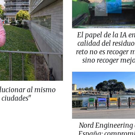
El papel de la IA en
calidad del residuo:
reto no es recoger 
sino recoger mej
lucionar al mismo
s ciudades"
Nord Engineering
España: comprom