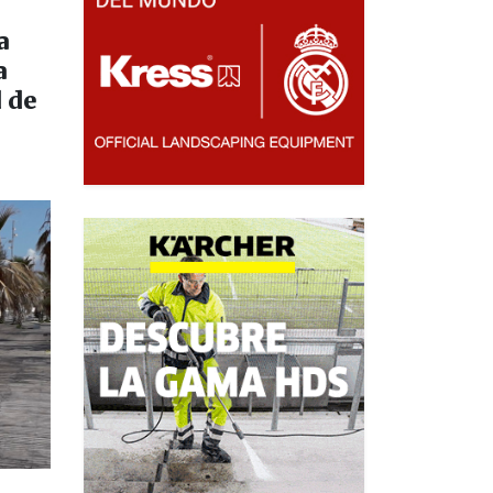
a
a
d de