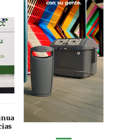
inua
cias