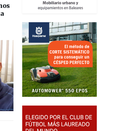
nos
la